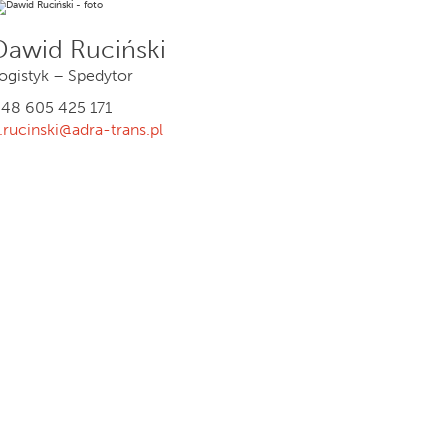
Dawid Ruciński
ogistyk – Spedytor
48 605 425 171
.rucinski@adra-trans.pl