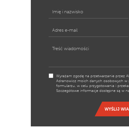
Imię i nazwisko
Adres e-mail
Treść wiadomości
Wyrażam zgodę na przetwarzanie przez A
Adranowicz moich danych osobowych w 
formularzu, w celu przygotowania i prze
Szczegółowe informacje dostępne są w n
WYŚLIJ WI