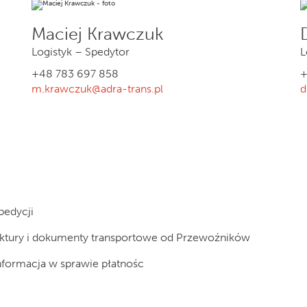
Maciej Krawczuk
Logistyk – Spedytor
L
+48 783 697 858
+
m.krawczuk@adra-trans.pl
d
pedycji
faktury i dokumenty transportowe od Przewoźników
informacja w sprawie płatnośc