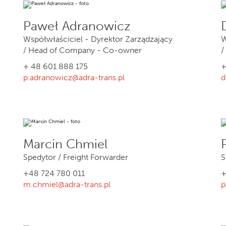
Paweł Adranowicz
Współwłaściciel - Dyrektor Zarządzający
W
/ Head of Company - Co-owner
/
+ 48 601 888 175
+
p.adranowicz@adra-trans.pl
d
Marcin Chmiel
Spedytor / Freight Forwarder
S
+48 724 780 011
+
m.chmiel@adra-trans.pl
p