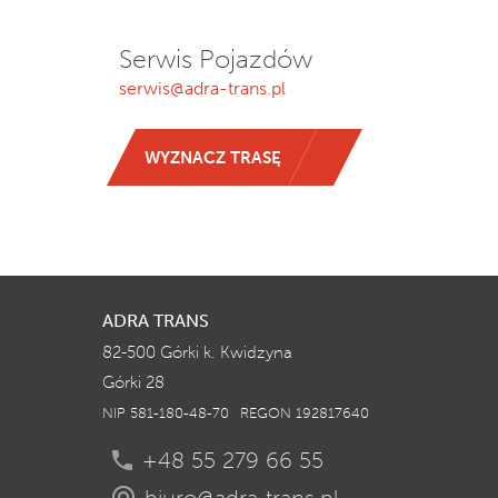
Serwis Pojazdów
serwis@adra-trans.pl
WYZNACZ TRASĘ
ADRA TRANS
82-500 Górki k. Kwidzyna
Górki 28
NIP 581-180-48-70
REGON 192817640
+48 55 279 66 55