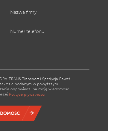
Nazwa firmy
Numer telefonu
DRA-TRANS Transport i Spedycja Paweł
zakresie podanym w powyższym
kazania odpowiedzi na moją wiadomość.
aszej
Polityce prywatności
ADOMOŚĆ