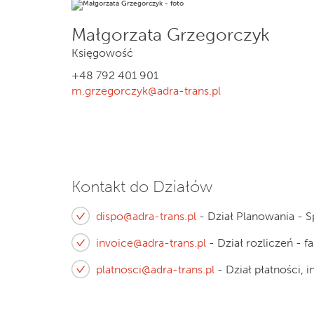
Małgorzata Grzegorczyk
Księgowość
+48 792 401 901
m.grzegorczyk@adra-trans.pl
Kontakt do Działów
dispo@adra-trans.pl
- Dział Planowania - S
invoice@adra-trans.pl
- Dział rozliczeń - 
platnosci@adra-trans.pl
- Dział płatności, 