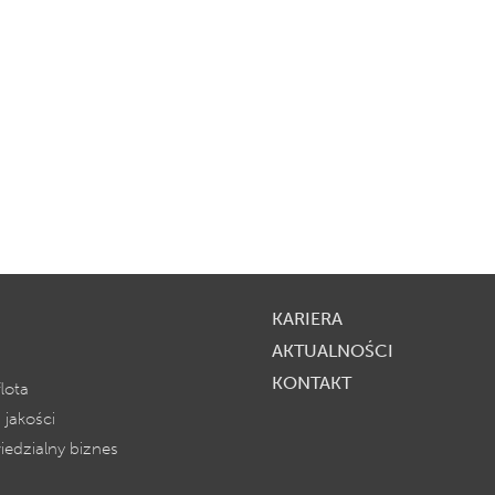
KARIERA
AKTUALNOŚCI
KONTAKT
lota
 jakości
edzialny biznes