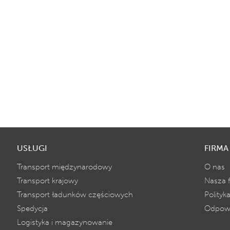
USŁUGI
FIRMA
Transport międzynarodowy
O nas
Transport krajowy
Nasza f
Transport ładunków częściowych
Polityka
Spedycja
Odpowi
Logistyka i magazynowanie