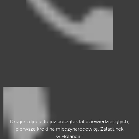
Drugie zdjecie to już początek lat dziewiędziesiątych,
pierwsze kroki na miedzynarodówkę. Załadunek
w Holandii."