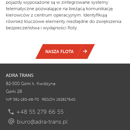
pojazdy wyposażone są w zintegrowane systemy
telematyczne pozwalające na bieżącą komunikację
kierowców z centrum operacyjnym. Identyfikują
również kluczowe elementy niezbędne do zwiększenia
bezpieczeństwa i wydajności floty.
NASZA FLOTA
ADRA TRANS
82-500 Górki k. Kwidzyna
Górki 28
NIP 581-180-48-70
REGON 192817640
+48 55 279 66 55
biuro@adra-trans.pl